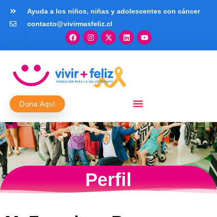
Ayuda a los niños, niñas y adolescentes con cáncer
contacto@vivirmasfeliz.cl
Dona Aquí
Perfil